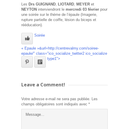
Les
Drs GUIGNAND
,
LIOTARD
,
MEYER
et
NEYTON
interviendront le
mercredi 03 février
pour
une soirée sur le thème de l’épaule (Imagerie,
rupture partielle de coiffe, lésion du biceps et
rééducation).
Soirée
« Epaule »&url=http://centrevalmy.com/soiree-
epaule/" class="ico_socialize_twitter2 ico_socialize
type1">
Leave a Comment!
Votre adresse e-mail ne sera pas publiée.
Les
champs obligatoires sont indiqués avec
*