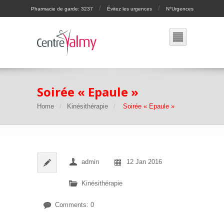
/
/
Pharmacie de garde: 3237
Évitez les urgences
N°Urgences
Soirée « Epaule »
Home
Kinésithérapie
Soirée « Epaule »
admin
12 Jan 2016
Kinésithérapie
Comments: 0