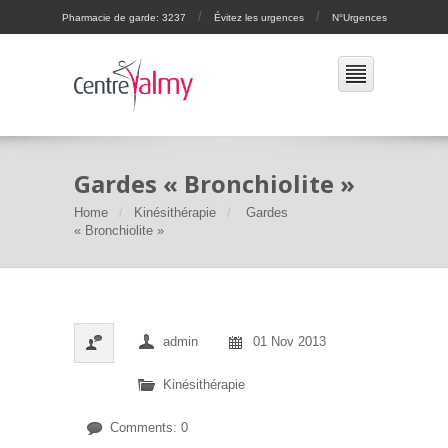
/
/
Pharmacie de garde: 3237
Évitez les urgences
N°Urgences
Gardes « Bronchiolite »
Home
Kinésithérapie
Gardes
« Bronchiolite »
admin
01 Nov 2013
Kinésithérapie
Comments: 0