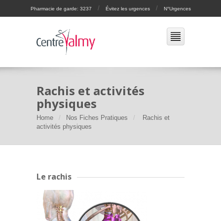
/
/
Pharmacie de garde: 3237
Évitez les urgences
N°Urgences
Rachis et activités
physiques
Home
Nos Fiches Pratiques
Rachis et
activités physiques
Le rachis