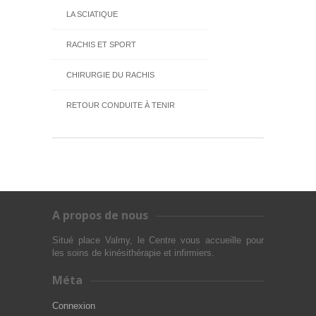
LA SCIATIQUE
RACHIS ET SPORT
CHIRURGIE DU RACHIS
RETOUR CONDUITE À TENIR
A propos de nous
Situé place Valmy, le Centre vous accueille pour
les soins de kinésithérapie et infirmiers.
Méta
Connexion