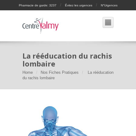
/
/
Pharmacie de garde: 3237
Évitez les urgences
N°Urgences
La rééducation du rachis
lombaire
Home
Nos Fiches Pratiques
La rééducation
du rachis lombaire