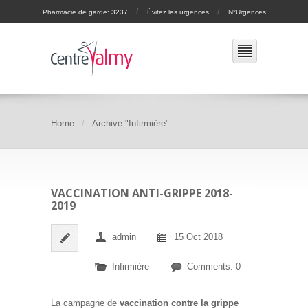
/
/
Pharmacie de garde: 3237
Évitez les urgences
N°Urgences
Home
Archive "Infirmière"
VACCINATION ANTI-GRIPPE 2018-
2019
admin
15 Oct 2018
Infirmière
Comments: 0
La campagne de
vaccination contre la grippe