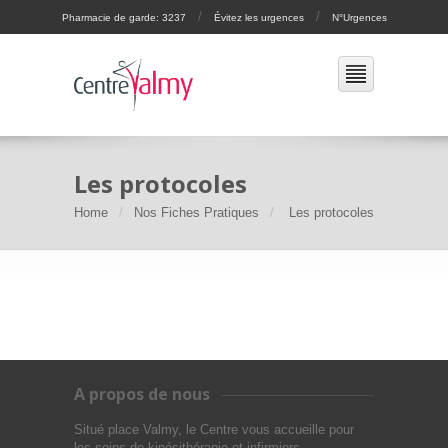
/
/
Pharmacie de garde: 3237
Évitez les urgences
N°Urgences
Les protocoles
Home
Nos Fiches Pratiques
Les protocoles
A propos de nous
Situé place Valmy, le Centre vous accueille pour
les soins de kinésithérapie et infirmiers.