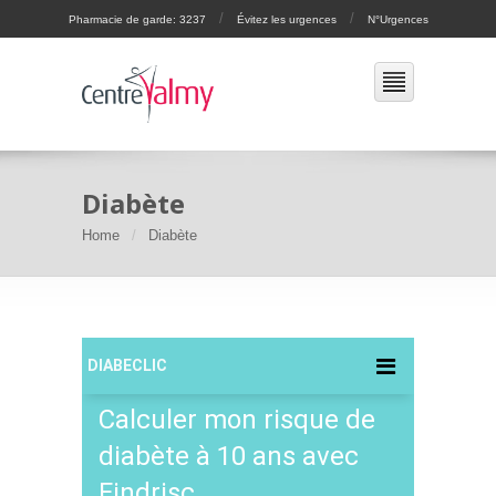
/
/
Pharmacie de garde: 3237
Évitez les urgences
N°Urgences
Diabète
Home
Diabète